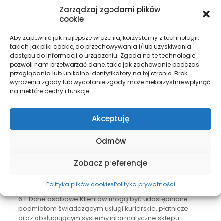
prawa.
Zarządzaj zgodami plików
cookie
4. Podstawy prawne przetwarzania danych
Aby zapewnić jak najlepsze wrażenia, korzystamy z technologii,
4.1. Przetwarzanie danych odbywa się na podstawie:
takich jak pliki cookie, do przechowywania i/lub uzyskiwania
dostępu do informacji o urządzeniu. Zgoda na te technologie
Wyrażonej zgody Klienta.
pozwoli nam przetwarzać dane, takie jak zachowanie podczas
Konieczności przetwarzania danych do wykonania
przeglądania lub unikalne identyfikatory na tej stronie. Brak
umowy.
wyrażenia zgody lub wycofanie zgody może niekorzystnie wpłynąć
na niektóre cechy i funkcje.
Spełnienia obowiązków prawnych ciążących na
Administratorze danych.
Akceptuję
5. Bezpieczeństwo danych
5.1. Sklep stosuje odpowiednie środki bezpieczeństwa, w
Odmów
tym szyfrowanie połączeń, aby chronić dane osobowe
Klientów przed nieuprawnionym dostępem, utratą czy
Zobacz preferencje
nieuprawnionym ujawnieniem.
6. Udostępnianie danych osobowych
Polityka plików cookies
Polityka prywatności
6.1. Dane osobowe Klientów mogą być udostępniane
podmiotom świadczącym usługi kurierskie, płatnicze
oraz obsługującym systemy informatyczne sklepu.